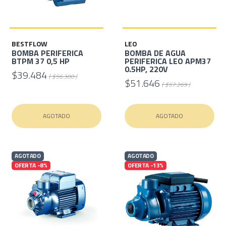
BESTFLOW
LEO
BOMBA PERIFERICA
BOMBA DE AGUA
BTPM 37 0,5 HP
PERIFERICA LEO APM37
0.5HP, 220V
$39.484
( $56.300 )
$51.646
( $57.269 )
AGOTADO
AGOTADO
AGOTADO
AGOTADO
OFERTA -8%
OFERTA -13%