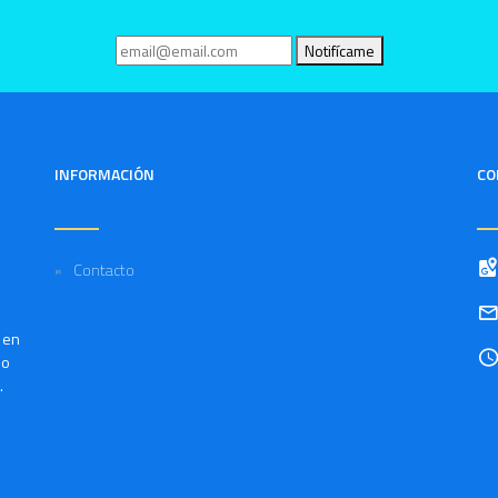
Notifícame
INFORMACIÓN
CO
Contacto
a en
do
.