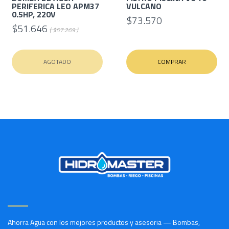
PERIFERICA LEO APM37
VULCANO
0.5HP, 220V
$73.570
$51.646
( $57.269 )
AGOTADO
COMPRAR
Ahorra Agua con los mejores productos y asesoria — Bombas,