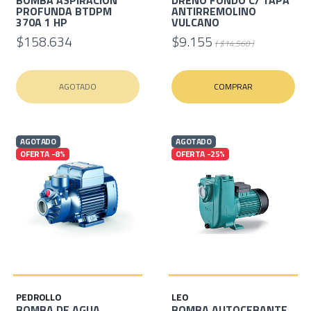
PROFUNDA BTDPM
ANTIRREMOLINO
370A 1 HP
VULCANO
$158.634
$9.155
( $14.560 )
AGOTADO
COMPRAR
AGOTADO
AGOTADO
OFERTA -8%
OFERTA -25%
PEDROLLO
LEO
BOMBA DE AGUA
BOMBA AUTOCEBANTE