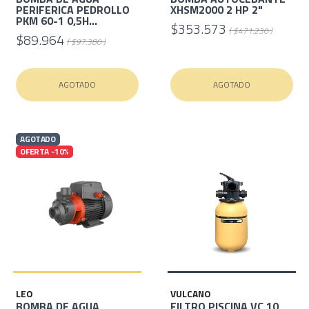
PERIFERICA PEDROLLO
XHSM2000 2 HP 2"
PKM 60-1 0,5H...
$353.573
( $471.230 )
$89.964
( $97.380 )
AGOTADO
AGOTADO
AGOTADO
OFERTA -10%
LEO
VULCANO
BOMBA DE AGUA
FILTRO PISCINA VC 10