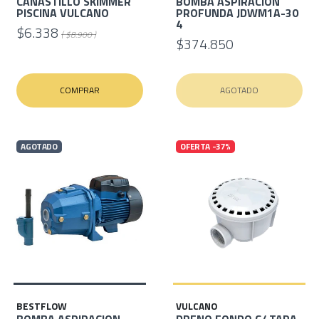
CANASTILLO SKIMMER
BOMBA ASPIRACION
PISCINA VULCANO
PROFUNDA JDWM1A-30
4
$6.338
( $8.900 )
$374.850
COMPRAR
AGOTADO
AGOTADO
OFERTA -37%
BESTFLOW
VULCANO
BOMBA ASPIRACION
DRENO FONDO C/ TAPA