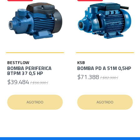
BESTFLOW
KSB
BOMBA PERIFERICA
BOMBA PD A 51M 0,5HP
BTPM 37 0,5 HP
$71.388
( $82.300 )
$39.484
( $56.300 )
AGOTADO
AGOTADO