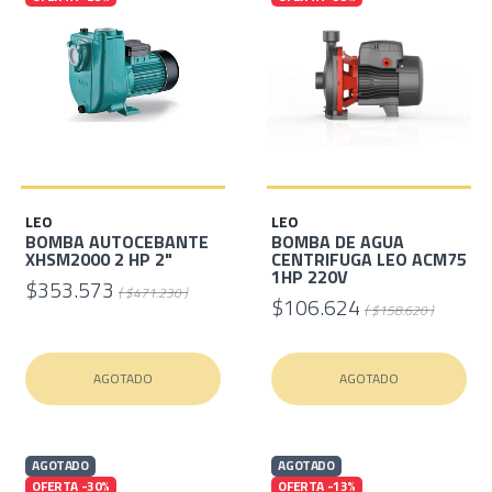
LEO
LEO
BOMBA AUTOCEBANTE
BOMBA DE AGUA
XHSM2000 2 HP 2"
CENTRIFUGA LEO ACM75
1HP 220V
$353.573
( $471.230 )
$106.624
( $158.620 )
AGOTADO
AGOTADO
AGOTADO
AGOTADO
OFERTA -30%
OFERTA -13%