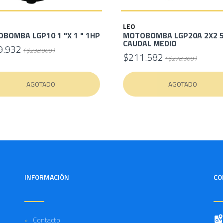
LEO
BOMBA LGP10 1 "X 1 " 1HP
MOTOBOMBA LGP20A 2X2 5
CAUDAL MEDIO
9.932
( $238.000 )
$211.582
( $278.300 )
AGOTADO
AGOTADO
INFORMACIÓN
CO
Contacto