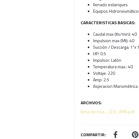
llenado estanques
Equipos Hidroneumático
CARACTERISTICAS BASICAS:
Caudal max (lts/min): 40
Impulsion max (Mt): 40
Succión / Descarga: 1"x 
HP: 0.5
Impulsor: Latón
Temperatura max.: 40
Voltaje: 220
Amp: 2.5
Aspiracion Manométrica 
ARCHIVOS:
ficha-tecnica-_LEO_APM.pdf
COMPARTIR: