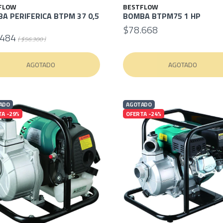
FLOW
BESTFLOW
A PERIFERICA BTPM 37 0,5
BOMBA BTPM75 1 HP
$78.668
.484
( $56.300 )
AGOTADO
AGOTADO
ADO
AGOTADO
TA -29%
OFERTA -24%