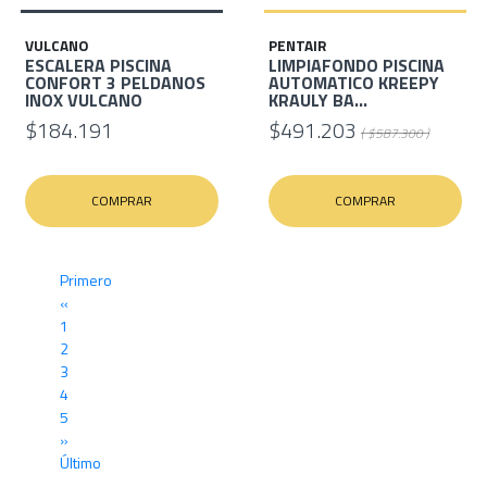
VULCANO
PENTAIR
ESCALERA PISCINA
LIMPIAFONDO PISCINA
CONFORT 3 PELDANOS
AUTOMATICO KREEPY
INOX VULCANO
KRAULY BA...
$184.191
$491.203
( $587.300 )
COMPRAR
COMPRAR
Primero
«
1
2
3
4
5
»
Último