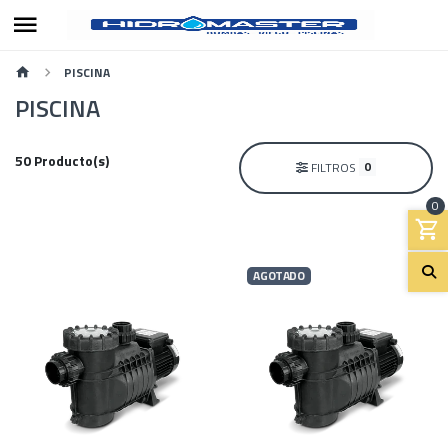
PISCINA
PISCINA
50 Producto(s)
0
FILTROS
0
AGOTADO